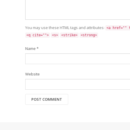
You may use these HTML tags and attributes:
<a href="" 
<q cite="">
<s>
<strike>
<strong>
Name
*
Website