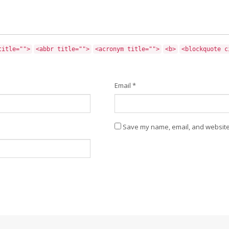
title="">
<abbr title="">
<acronym title="">
<b>
<blockquote c
Email
*
Save my name, email, and website 