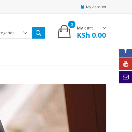
My Account
0
My cart
KSh
0.00
ategories