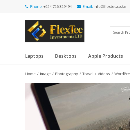
Phone:
+254 726 329494
Email:
info@flextec.co.ke
Laptops
Desktops
Apple Products
Home
/
Image
/
Photography
/
Travel
/
Videos
/
WordPre