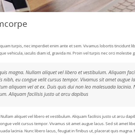
amcorpe
aliquam turpis, nec imperdiet enim ante et sem. Vivamus lobortis tincidunt li
e vehicula, iaculis diam id, gravida mi. Proin vel turpis nec orci molestie
 quis magna. Nullam aliquet vel libero et vestibulum. Aliquam faci
s nibh, eu congue velit cursus tempor. Vivamus sit amet augue lac
 aliquam vel at ex. Duis quis dui non leo malesuada lacinia. Nun
um. Aliquam facilisis justo ut arcu dapibus
 Nullam aliquet vel libero et vestibulum. Aliquam facilisis justo ut arcu dap
congue velit cursus tempor. Vivamus sit amet augue lacus. Sed sit amet lib
a lacinia. Nunc libero lacus, feugiat in finibus ut, placerat quis magna. Nu