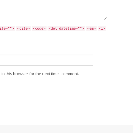
ite="">
<cite>
<code>
<del datetime="">
<em>
<i>
in this browser for the next time I comment.