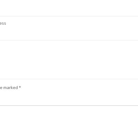
ess
are marked
*